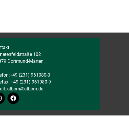
ntakt
netenfeldstraße 102
379 Dortmund-Marten
efon:+49 (231) 961080-0
efax: +49 (231) 961080-9
ail:
alborn@alborn.de