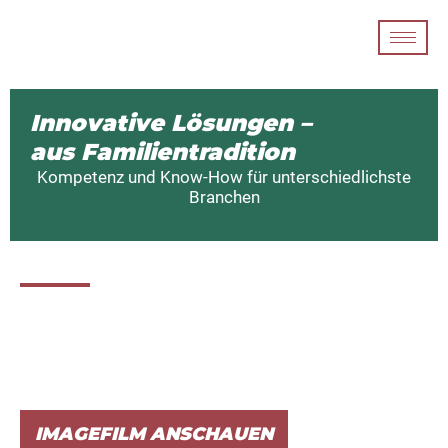
Innovative Lösungen –
aus Familientradition
Kompetenz und Know-How für unterschiedlichste
Branchen
Kontakt
Haben Sie Fragen?
Dann rufen Sie uns an, unter der Telefonnummer: +49
(0) 231-96 10 80 – 0
oder schreiben Sie uns eine
E-Mail:
alborn@alborn.de
IMAGEFILM ANSCHAUEN