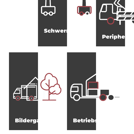
Schwermontagen
Peripherie
Bildergalerie
Betriebsumzüge