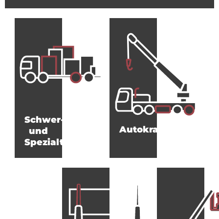
Schwer-
Autokrane
und
Spezialtransporte